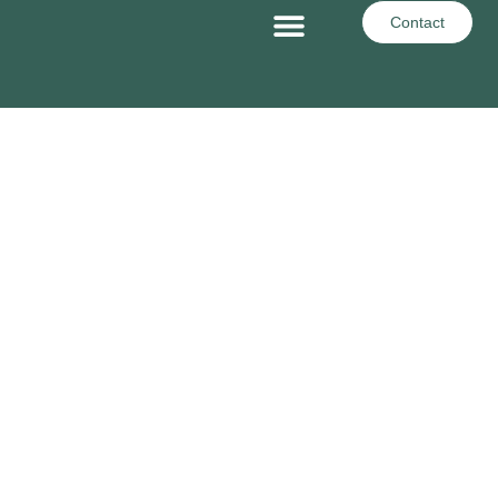
Contact
A Propos De Nous
Nos Offres
Les Stages